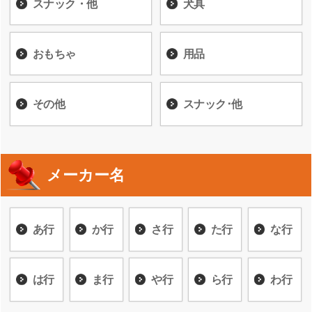
スナック・他
犬具
おもちゃ
用品
その他
スナック･他
メーカー名
あ行
か行
さ行
た行
な行
は行
ま行
や行
ら行
わ行