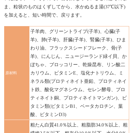
ま、粒状のものはくずしてから、水かぬるま湯(37℃以下)
を加えると、短い時間で、戻ります。
子羊肉、グリーントライプ(子羊)、心臓(子
羊)、肺(子羊)、肝臓(子羊)、腎臓(子羊)、ひま
わり油、フラックスシードフレーク、骨(子
羊)、にんじん、ニュージーランド緑イ貝、か
ぼちゃ、ブロッコリー、乾燥昆布、リン酸二
カリウム、ビタミンE、塩化ナトリウム、ミ
原材料
ネラル類(プロティネイト亜鉛、プロティネイ
ト鉄、酸化マグネシウム、セレン酵母、プロ
ティネイト銅、プロティネイトマンガン)、ビ
タミン類(ビタミンB1、ベータカロチン、葉
酸、ビタミンD3)
粗たん白質41.0％以上、粗脂肪34.0％以上、粗